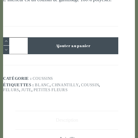
quantité
de
Ajouter au panier
Coussin
Petites
fleurs
CATÉGORIE :
COUSSINS
ÉTIQUETTES :
BLANC
,
CHNANTILLY
,
COUSSIN
,
FELURS
,
JUTE
,
PETITES FLEURS
Description