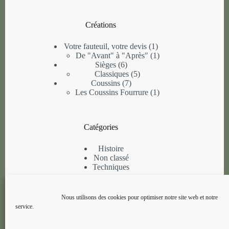
Créations
1
Votre fauteuil, votre devis
1
produit
1
De "Avant" à "Après"
1
6
produit
Sièges
6
produits
5
Classiques
5
7
produits
Coussins
7
produits
1
Les Coussins Fourrure
1
produit
Catégories
Histoire
Non classé
Techniques
Informations
Nous utilisons des cookies pour optimiser notre site web et notre
service.
A propos
Contactez-nous