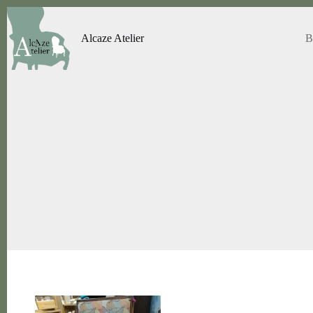
Passer
au
contenu
Alcaze Atelier
B