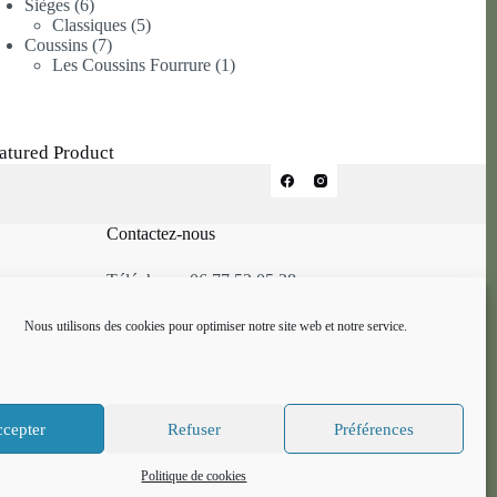
6
produit
Sièges
6
produits
5
Classiques
5
7
produits
Coussins
7
produits
1
Les Coussins Fourrure
1
produit
atured Product
Contactez-nous
Téléphone: 06.77.52.05.28
Mail: alcaze.atelier@gmail.com
Nous utilisons des cookies pour optimiser notre site web et notre service.
cepter
Refuser
Préférences
Politique de cookies