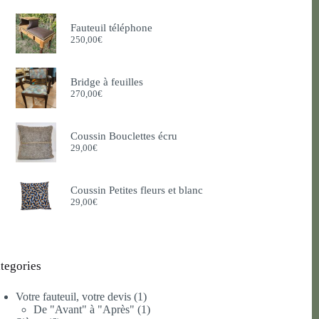
Fauteuil téléphone
250,00
€
Bridge à feuilles
270,00
€
Coussin Bouclettes écru
29,00
€
Coussin Petites fleurs et blanc
29,00
€
tegories
1
Votre fauteuil, votre devis
1
produit
1
De "Avant" à "Après"
1