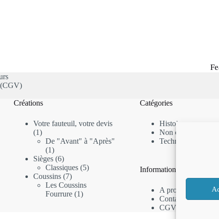
Fe
urs
s (CGV)
Créations
Catégories
Votre fauteuil, votre devis
Histoire
1
1
Non classé
produit
De "Avant" à "Après"
Techniques
1
1
produit
6
Sièges
6
produits
5
Classiques
5
Informations
7
produits
Coussins
7
produits
Les Coussins
Ac
A propos
1
Fourrure
1
Contactez-nous
produit
CGV