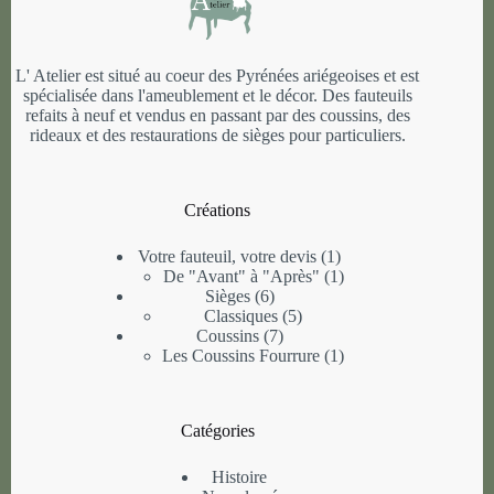
L' Atelier est situé au coeur des Pyrénées ariégeoises et est
spécialisée dans l'ameublement et le décor. Des fauteuils
refaits à neuf et vendus en passant par des coussins, des
rideaux et des restaurations de sièges pour particuliers.
Créations
1
Votre fauteuil, votre devis
1
produit
1
De "Avant" à "Après"
1
6
produit
Sièges
6
produits
5
Classiques
5
7
produits
Coussins
7
produits
1
Les Coussins Fourrure
1
produit
Catégories
Histoire