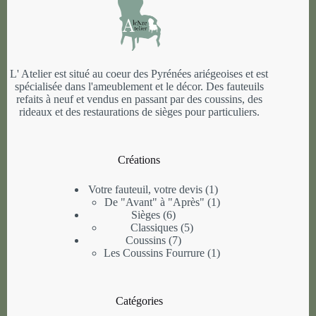
L' Atelier est situé au coeur des Pyrénées ariégeoises et est
spécialisée dans l'ameublement et le décor. Des fauteuils
refaits à neuf et vendus en passant par des coussins, des
rideaux et des restaurations de sièges pour particuliers.
Créations
1
Votre fauteuil, votre devis
1
produit
1
De "Avant" à "Après"
1
6
produit
Sièges
6
produits
5
Classiques
5
7
produits
Coussins
7
produits
1
Les Coussins Fourrure
1
produit
Catégories