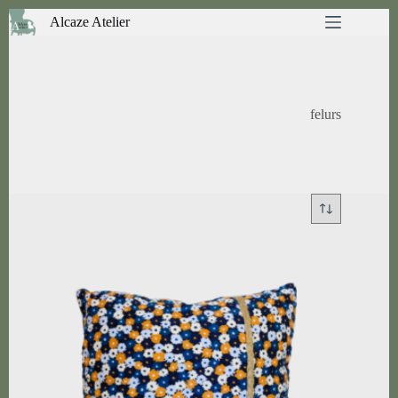
Passer
Alcaze Atelier
au
contenu
felurs