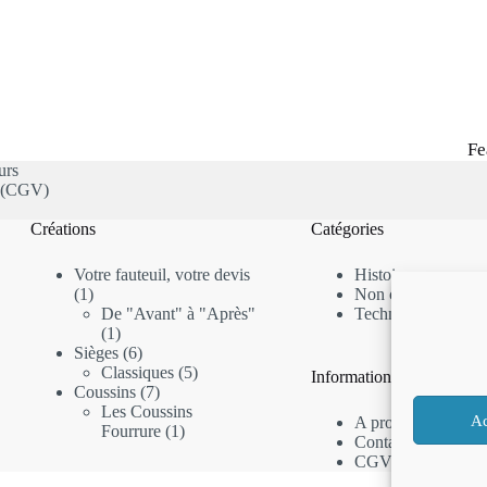
Fe
urs
s (CGV)
Créations
Catégories
Votre fauteuil, votre devis
Histoire
1
1
Non classé
produit
De "Avant" à "Après"
Techniques
1
1
produit
6
Sièges
6
produits
5
Classiques
5
Informations
7
produits
Coussins
7
produits
Les Coussins
Ac
A propos
1
Fourrure
1
Contactez-nous
produit
CGV