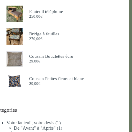
Fauteuil téléphone
250,00
€
Bridge à feuilles
270,00
€
Coussin Bouclettes écru
29,00
€
Coussin Petites fleurs et blanc
29,00
€
tegories
1
Votre fauteuil, votre devis
1
produit
1
De "Avant" à "Après"
1