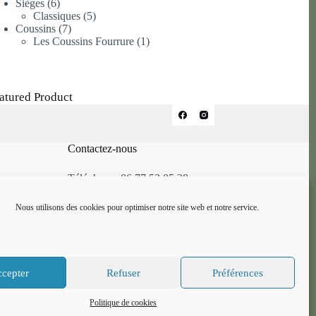
6
produit
Sièges
6
produits
5
Classiques
5
7
produits
Coussins
7
produits
1
Les Coussins Fourrure
1
produit
atured Product
Contactez-nous
Téléphone: 06.77.52.05.28
Mail: alcaze.atelier@gmail.com
Nous utilisons des cookies pour optimiser notre site web et notre service.
cepter
Refuser
Préférences
Politique de cookies