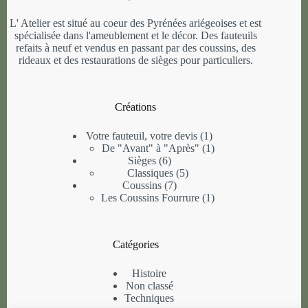
L' Atelier est situé au coeur des Pyrénées ariégeoises et est
spécialisée dans l'ameublement et le décor. Des fauteuils
refaits à neuf et vendus en passant par des coussins, des
rideaux et des restaurations de sièges pour particuliers.
Créations
1
Votre fauteuil, votre devis
1
produit
1
De "Avant" à "Après"
1
6
produit
Sièges
6
produits
5
Classiques
5
7
produits
Coussins
7
produits
1
Les Coussins Fourrure
1
produit
Catégories
Histoire
Non classé
Techniques