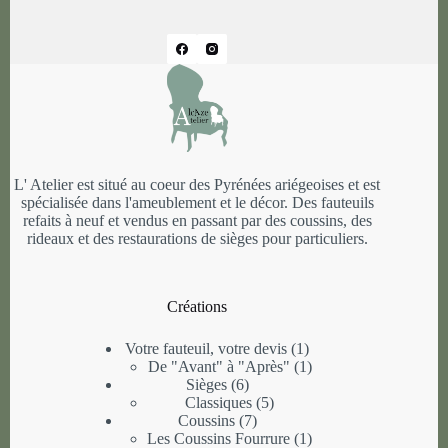
L' Atelier est situé au coeur des Pyrénées ariégeoises et est
spécialisée dans l'ameublement et le décor. Des fauteuils
refaits à neuf et vendus en passant par des coussins, des
rideaux et des restaurations de sièges pour particuliers.
Créations
1
Votre fauteuil, votre devis
1
produit
1
De "Avant" à "Après"
1
6
produit
Sièges
6
produits
5
Classiques
5
7
produits
Coussins
7
produits
1
Les Coussins Fourrure
1