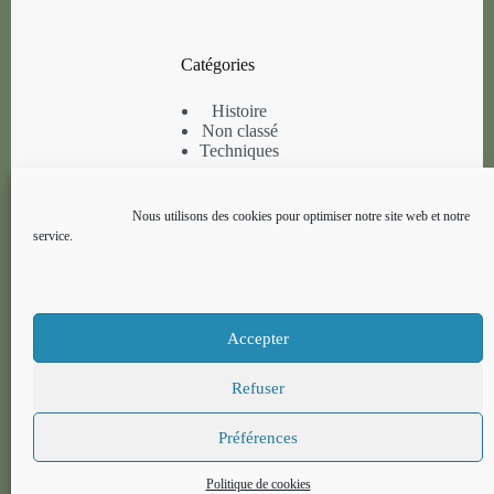
produit
Catégories
Histoire
Non classé
Techniques
Informations
Nous utilisons des cookies pour optimiser notre site web et notre
service.
A propos
Contactez-nous
CGV
Accepter
Contactez-nous
Refuser
Téléphone: 06.77.52.05.28
Préférences
Mail: alcaze.atelier@gmail.com
Politique de cookies
Copyright © 2026 Alcaze Atelier -
Creative Themes
.