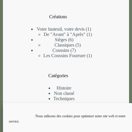
Créations
1
Votre fauteuil, votre devis
1
produit
1
De "Avant" à "Après"
1
6
produit
Sièges
6
produits
5
Classiques
5
7
produits
Coussins
7
produits
1
Les Coussins Fourrure
1
produit
Catégories
Histoire
Non classé
Techniques
Informations
Nous utilisons des cookies pour optimiser notre site web et notre
service.
A propos