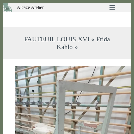
Passer
Alcaze Atelier
au
contenu
FAUTEUIL LOUIS XVI « Frida
Kahlo »