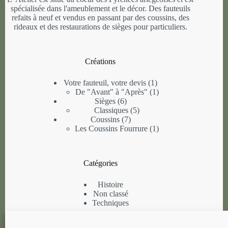
spécialisée dans l'ameublement et le décor. Des fauteuils
refaits à neuf et vendus en passant par des coussins, des
rideaux et des restaurations de sièges pour particuliers.
Créations
1
Votre fauteuil, votre devis
1
produit
1
De "Avant" à "Après"
1
6
produit
Sièges
6
produits
5
Classiques
5
7
produits
Coussins
7
produits
1
Les Coussins Fourrure
1
produit
Catégories
Histoire
Non classé
Techniques