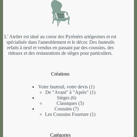
L' Atelier est situé au coeur des Pyrénées ariégeoises et est
spécialisée dans l'ameublement et le décor. Des fauteuils
refaits à neuf et vendus en passant par des coussins, des
rideaux et des restaurations de sièges pour particuliers.
Créations
1
Votre fauteuil, votre devis
1
produit
1
De "Avant" à "Après"
1
6
produit
Sièges
6
produits
5
Classiques
5
7
produits
Coussins
7
produits
1
Les Coussins Fourrure
1
produit
Catégories