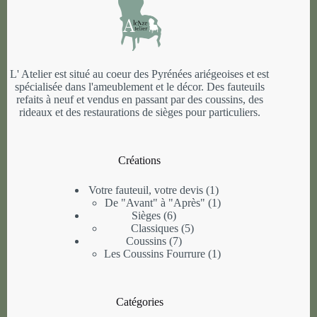
L' Atelier est situé au coeur des Pyrénées ariégeoises et est
spécialisée dans l'ameublement et le décor. Des fauteuils
refaits à neuf et vendus en passant par des coussins, des
rideaux et des restaurations de sièges pour particuliers.
Créations
1
Votre fauteuil, votre devis
1
produit
1
De "Avant" à "Après"
1
6
produit
Sièges
6
produits
5
Classiques
5
7
produits
Coussins
7
produits
1
Les Coussins Fourrure
1
produit
Catégories