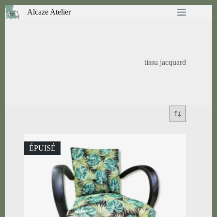
Passer
Alcaze Atelier
au
contenu
tissu jacquard
ÉPUISÉ