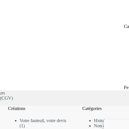
Ca
Fe
urs
s (CGV)
Créations
Catégories
Votre fauteuil, votre devis
Histoire
1
1
Non classé