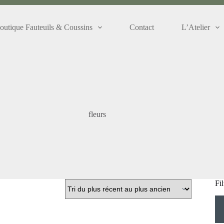
outique Fauteuils & Coussins
Contact
L’Atelier
fleurs
Fi
Pr
Pr
mi
ma