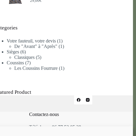
29,00
€
tegories
1
Votre fauteuil, votre devis
1
produit
1
De "Avant" à "Après"
1
6
produit
Sièges
6
produits
5
Classiques
5
7
produits
Coussins
7
produits
1
Les Coussins Fourrure
1
produit
atured Product
Contactez-nous
Téléphone: 06.77.52.05.28