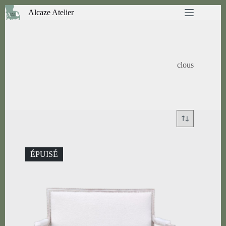
Passer
Alcaze Atelier
au
contenu
clous
ÉPUISÉ