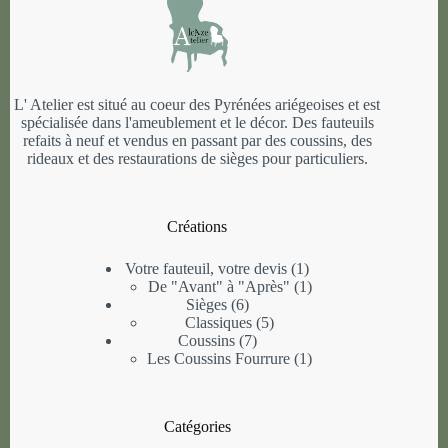
L' Atelier est situé au coeur des Pyrénées ariégeoises et est
spécialisée dans l'ameublement et le décor. Des fauteuils
refaits à neuf et vendus en passant par des coussins, des
rideaux et des restaurations de sièges pour particuliers.
Créations
1
Votre fauteuil, votre devis
1
produit
1
De "Avant" à "Après"
1
6
produit
Sièges
6
produits
5
Classiques
5
7
produits
Coussins
7
produits
1
Les Coussins Fourrure
1
produit
Catégories