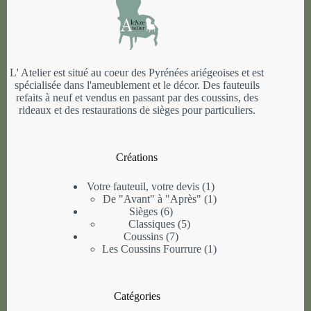
L' Atelier est situé au coeur des Pyrénées ariégeoises et est
spécialisée dans l'ameublement et le décor. Des fauteuils
refaits à neuf et vendus en passant par des coussins, des
rideaux et des restaurations de sièges pour particuliers.
Créations
1
Votre fauteuil, votre devis
1
produit
1
De "Avant" à "Après"
1
6
produit
Sièges
6
produits
5
Classiques
5
7
produits
Coussins
7
produits
1
Les Coussins Fourrure
1
produit
Catégories