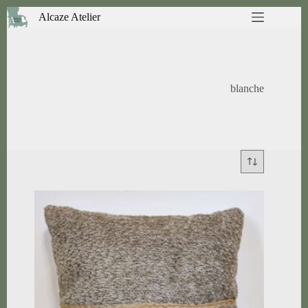
Passer
Alcaze Atelier
au
contenu
blanche